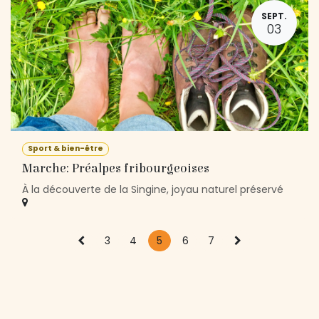
SEPT.
03
Sport & bien-être
Marche: Préalpes fribourgeoises
À la découverte de la Singine, joyau naturel préservé
3
4
5
6
7