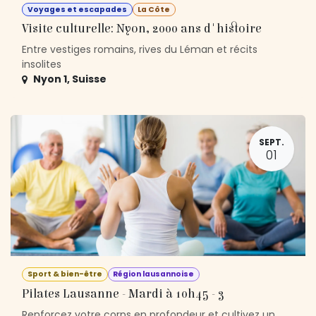
Voyages et escapades
La Côte
Visite culturelle: Nyon, 2000 ans d'histoire
Entre vestiges romains, rives du Léman et récits
insolites
Nyon 1
,
Suisse
SEPT.
01
Sport & bien-être
Région lausannoise
Pilates Lausanne - Mardi à 10h45 - 3
Renforcez votre corps en profondeur et cultivez un