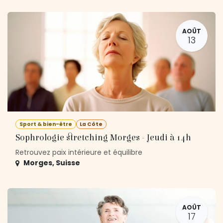
AOÛT
13
Sport & bien-être
La Côte
Sophrologie stretching Morges - Jeudi à 14h
Retrouvez paix intérieure et équilibre
Morges
,
Suisse
AOÛT
17