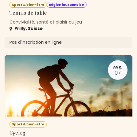
Sport & bien-être
Région lausannoise
Tennis de table
Convivialité, santé et plaisir du jeu
Prilly
,
Suisse
Pas d'inscription en ligne
AVR.
07
Sport & bien-être
Cyclo3