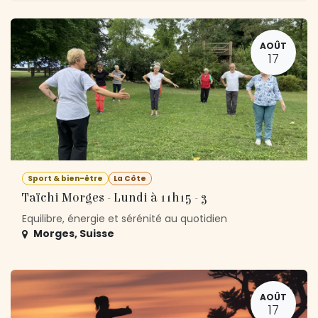
AOÛT
17
Sport & bien-être
La Côte
Taïchi Morges - Lundi à 11h15 - 3
Equilibre, énergie et sérénité au quotidien
Morges
,
Suisse
AOÛT
17