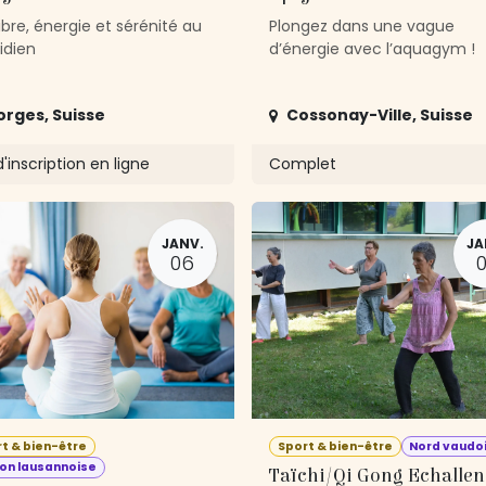
ibre, énergie et sérénité au
Plongez dans une vague
idien
d’énergie avec l’aquagym !
orges
,
Suisse
Cossonay-Ville
,
Suisse
'inscription en ligne
Complet
JANV.
JA
06
t & bien-être
Sport & bien-être
Nord vaudo
on lausannoise
Taïchi/Qi Gong Echallens