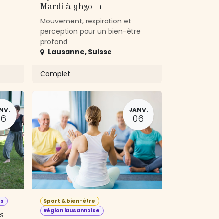
Mardi à 9h30 - 1
Mouvement, respiration et
perception pour un bien-être
profond
Lausanne
,
Suisse
Complet
NV.
JANV.
06
06
is
Sport & bien-être
Région lausannoise
 -