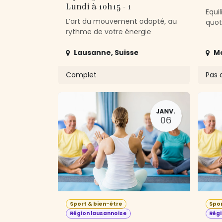
Lundi à 10h15 - 1
Equil
L’art du mouvement adapté, au
quot
rythme de votre énergie
Lausanne
,
Suisse
M
Complet
Pas d
JANV.
06
Sport & bien-être
Spor
Région lausannoise
Régi