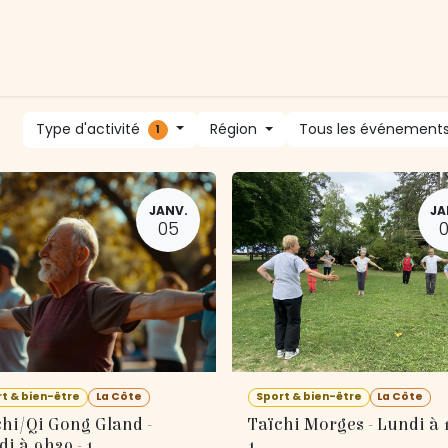
tivités
Devenir membre
Association
Nous soutenir
Type d'activité
Région
Tous les événement
1
JANV.
JA
05
t & bien-être
La Côte
Sport & bien-être
La Côte
chi/Qi Gong Gland -
Taïchi Morges - Lundi à 1
i à 9h30 - 1
1