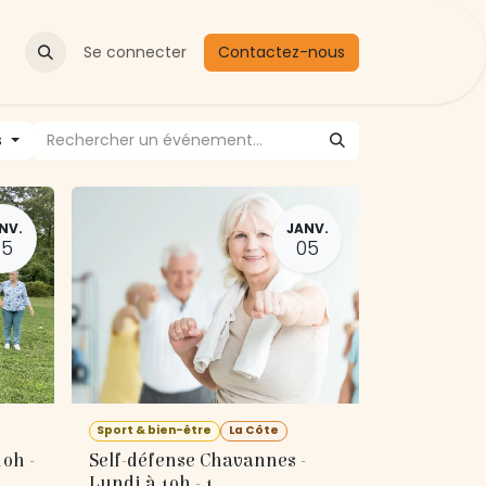
Actualités
Se connecter
Contactez-nous
s
NV.
JANV.
05
05
Sport & bien-être
La Côte
0h -
Self-défense Chavannes -
Lundi à 10h - 1