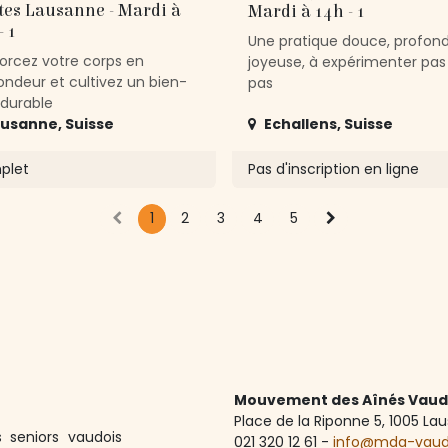
tes Lausanne - Mardi à
Mardi à 14h - 1
- 1
Une pratique douce, profon
orcez votre corps en
joyeuse, à expérimenter pas
ondeur et cultivez un bien-
pas
 durable
ausanne
,
Suisse
Echallens
,
Suisse
plet
Pas d'inscription en ligne
1
2
3
4
5
Mouvement des Aînés Vaud
Place de la Riponne 5, ​1005 L
 seniors vaudois
021 320 12 61 -
info@mda-vau