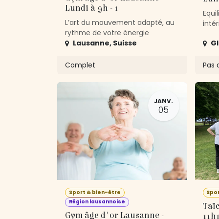
Lundi à 9h - 1
Equil
L’art du mouvement adapté, au
intér
rythme de votre énergie
Lausanne
,
Suisse
G
Complet
Pas d
JANV.
05
Sport & bien-être
Spor
Région lausannoise
Taïc
Gym âge d'or Lausanne -
11h1