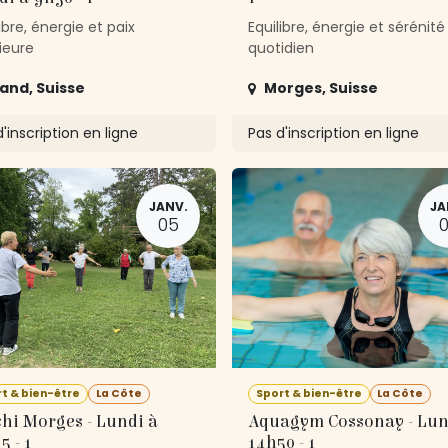
ibre, énergie et paix
Equilibre, énergie et sérénité
ieure
quotidien
land
,
Suisse
Morges
,
Suisse
'inscription en ligne
Pas d'inscription en ligne
JANV.
JA
05
t & bien-être
La Côte
Sport & bien-être
La Côte
hi Morges - Lundi à
Aquagym Cossonay - Lun
5 - 1
14h50 - 1