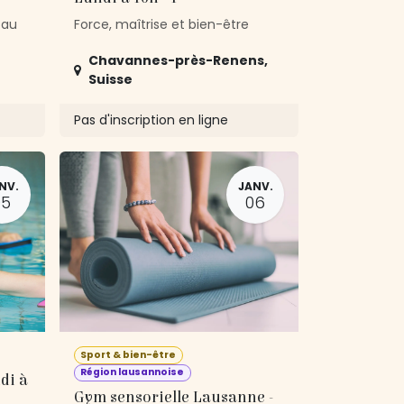
 au
Force, maîtrise et bien-être
Chavannes-près-Renens
,
Suisse
Pas d'inscription en ligne
NV.
JANV.
05
06
Sport & bien-être
Région lausannoise
di à
Gym sensorielle Lausanne -