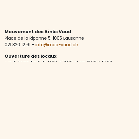
Mouvement des Aînés Vaud
Place de la Riponne 5, ​1005 Lausanne
021 320 12 61 -
info@mda-vaud.ch
Ouverture des locaux
Lundi à vendredi de 8:30 à 12:00 et de 13:30 à 17:00
Accueil téléphonique
Lundi à vendredi de 8:30 à 12:00
A propos de nous
Depuis 1973, le MdA Vaud accompagne les seniors vaudois
dans une vie active, autonome et riche en rencontres.
Avec plus de 1'600 membres et une centaine d'activités
par an, l’association lutte contre l’isolement et favorise le
lien social. Elle est soutenue principalement par le Canton