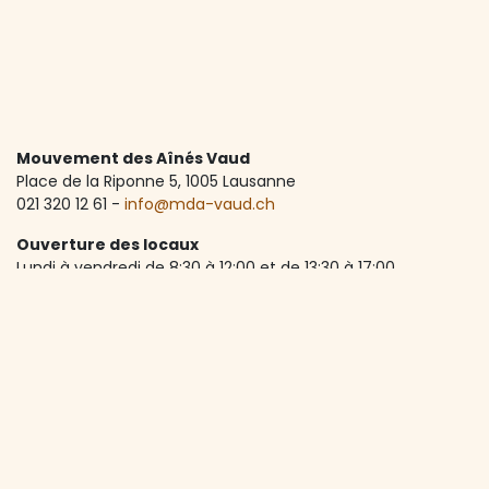
Mouvement des Aînés Vaud
Place de la Riponne 5, ​1005 Lausanne
021 320 12 61 -
info@mda-vaud.ch
Ouverture des locaux
Lundi à vendredi de 8:30 à 12:00 et de 13:30 à 17:00
Accueil téléphonique
Lundi à vendredi de 8:30 à 12:00
A propos de nous
Depuis 1973, le MdA Vaud accompagne les seniors vaudois
dans une vie active, autonome et riche en rencontres.