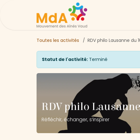
Se rendre au contenu
Page d'accueil
Ac
Toutes les activités
RDV philo Lausanne du 
Statut de l'activité:
Terminé
RDV philo Lausanne
Réfléchir, échanger, s’inspirer