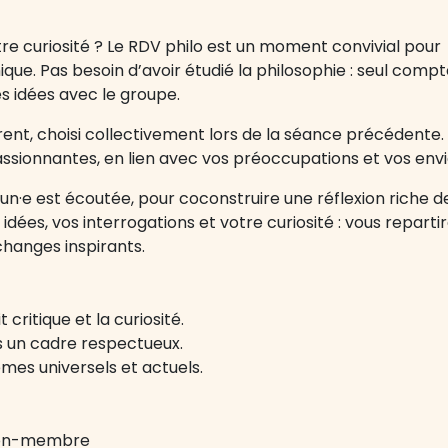
tre curiosité ? Le RDV philo est un moment convivial pour
ue. Pas besoin d’avoir étudié la philosophie : seul compt
es idées avec le groupe.
nt, choisi collectivement lors de la séance précédente.
assionnantes, en lien avec vos préoccupations et vos envi
un·e est écoutée, pour coconstruire une réflexion riche d
dées, vos interrogations et votre curiosité : vous reparti
hanges inspirants.
 critique et la curiosité.
ns un cadre respectueux.
èmes universels et actuels.
/non-membre