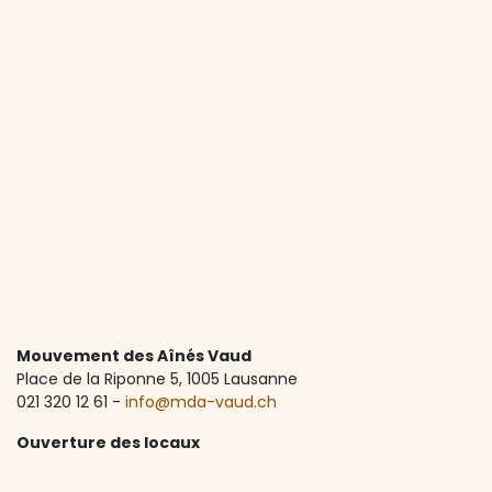
Mouvement des Aînés Vaud
Place de la Riponne 5, ​1005 Lausanne
021 320 12 61 -
info@mda-vaud.ch
Ouverture des locaux
Lundi à vendredi de 8:30 à 12:00 et de 13:30 à 17:00