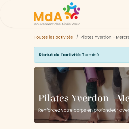
Se rendre au contenu
Page d'accueil
Ac
Toutes les activités
Pilates Yverdon - Mercre
Statut de l'activité:
Terminé
Pilates Yverdon - Me
Renforcez votre corps en profondeur av