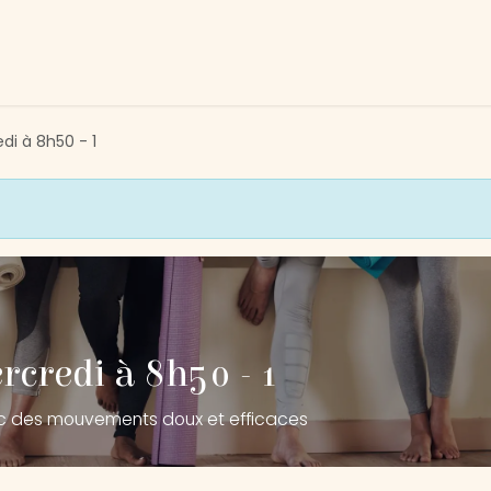
tivités
Devenir membre
Association
Nous soutenir
di à 8h50 - 1
rcredi à 8h50 - 1
ec des mouvements doux et efficaces