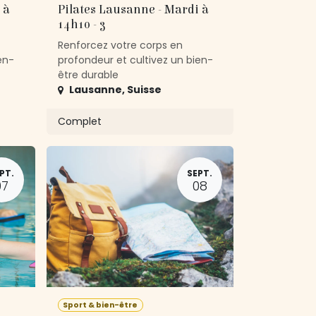
 à
Pilates Lausanne - Mardi à
14h10 - 3
Renforcez votre corps en
en-
profondeur et cultivez un bien-
être durable
Lausanne
,
Suisse
Complet
PT.
SEPT.
07
08
Sport & bien-être