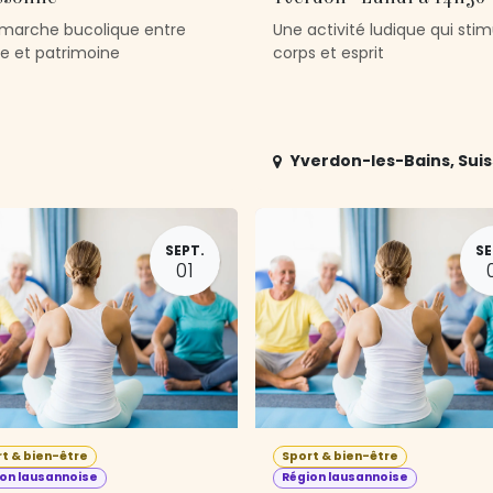
marche bucolique entre
Une activité ludique qui stim
ère et patrimoine
corps et esprit
Yverdon-les-Bains
,
Sui
SEPT.
SE
01
t & bien-être
Sport & bien-être
on lausannoise
Région lausannoise