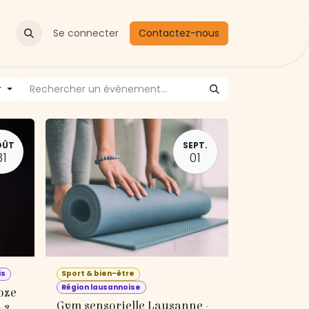
Actualités
Se connecter
Contactez-nous
r
OÛT
SEPT.
31
01
is
Sport & bien-être
Région lausannoise
oze
Gym sensorielle Lausanne -
 3