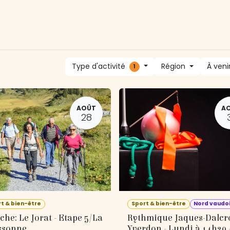
tivités
Devenir membre
Association
Nous soutenir
Type d'activité
Région
À veni
1
AOÛT
A
28
t & bien-être
Sport & bien-être
Nord vaudo
he: Le Jorat - Etape 5/La
Rythmique Jaques-Dalcr
ssonne
Yverdon - Lundi à 14h30 -