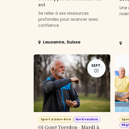
soi
Une 
Se relier à ses ressources
rivi
profondes pour avancer avec
confiance
Lausanne
,
Suisse
SEPT.
01
Sport & bien-être
Nord vaudois
Spor
Régi
Qi Gong Yverdon - Mardi à