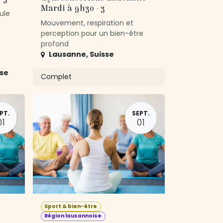
Mardi à 9h30 - 3
ule
Mouvement, respiration et
perception pour un bien-être
profond
Lausanne
,
Suisse
sse
Complet
PT.
SEPT.
01
01
Sport & bien-être
Région lausannoise