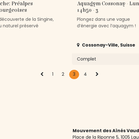
che: Préalpes
Aquagym Cossonay - Lun
bourgeoises
14h50 - 3
 découverte de la Singine,
Plongez dans une vague
u naturel préservé
d’énergie avec l’aquagym !
Cossonay-Ville
,
Suisse
Complet
1
2
3
4
Mouvement des Aînés Vaud
Place de la Riponne 5, ​1005 L