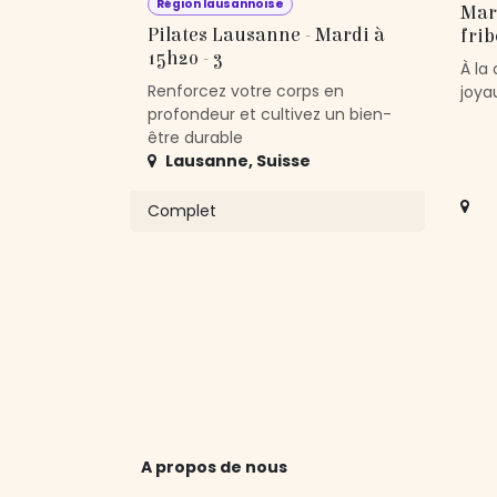
Région lausannoise
Mar
Pilates Lausanne - Mardi à
fri
15h20 - 3
À la
Renforcez votre corps en
joya
profondeur et cultivez un bien-
être durable
Lausanne
,
Suisse
Complet
A propos de nous