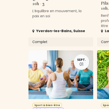
Pila
10h - 3
10h4
L’équilibre en mouvement, la
Renf
paix en soi
prof
être
Yverdon-les-Bains
,
Suisse
L
Complet
Com
SEPT.
01
Sport & bien-être
Spor