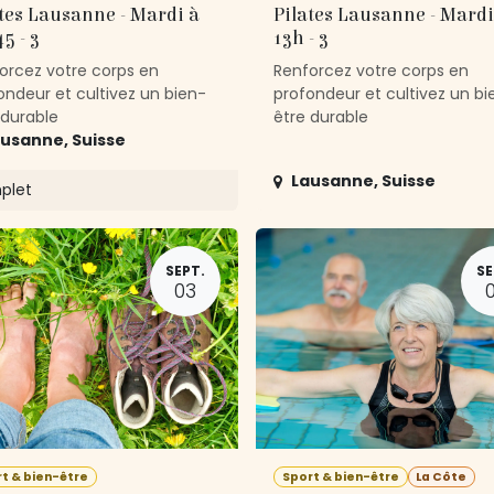
tes Lausanne - Mardi à
Pilates Lausanne - Mardi
5 - 3
13h - 3
orcez votre corps en
Renforcez votre corps en
ondeur et cultivez un bien-
profondeur et cultivez un bi
 durable
être durable
ausanne
,
Suisse
Lausanne
,
Suisse
plet
SEPT.
SE
03
t & bien-être
Sport & bien-être
La Côte