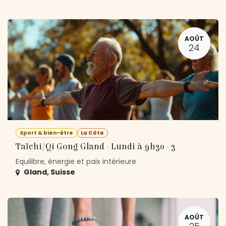
AOÛT
24
Sport & bien-être
La Côte
Taïchi/Qi Gong Gland - Lundi à 9h30 - 3
Equilibre, énergie et paix intérieure
Gland
,
Suisse
AOÛT