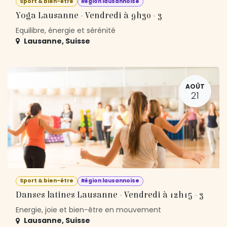
Sport & bien-être
Région lausannoise
Yoga Lausanne - Vendredi à 9h30 - 3
Equilibre, énergie et sérénité
Lausanne
,
Suisse
AOÛT
21
Sport & bien-être
Région lausannoise
Danses latines Lausanne - Vendredi à 12h15 - 3
Energie, joie et bien-être en mouvement
Lausanne
,
Suisse