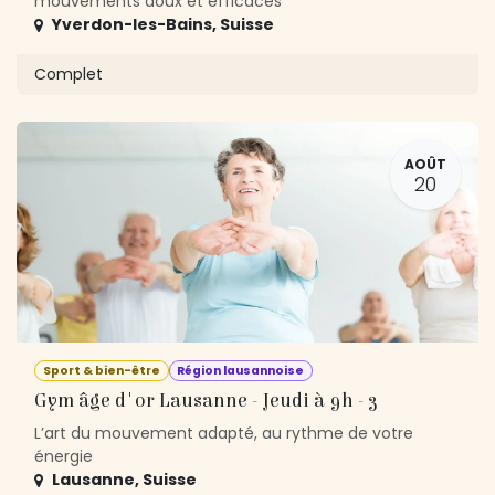
mouvements doux et efficaces
Yverdon-les-Bains
,
Suisse
Complet
AOÛT
20
Sport & bien-être
Région lausannoise
Gym âge d'or Lausanne - Jeudi à 9h - 3
L’art du mouvement adapté, au rythme de votre
énergie
Lausanne
,
Suisse