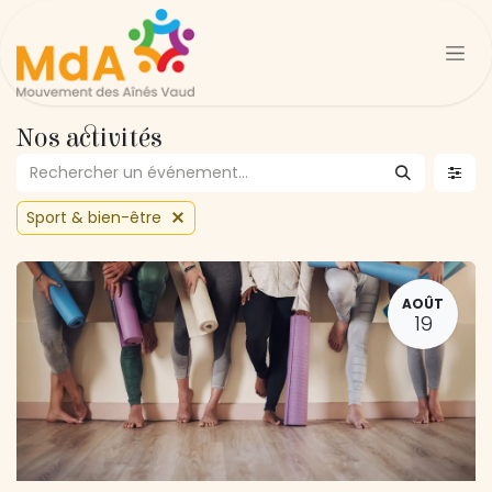
Se rendre au contenu
Nos activités
Sport & bien-être
AOÛT
19