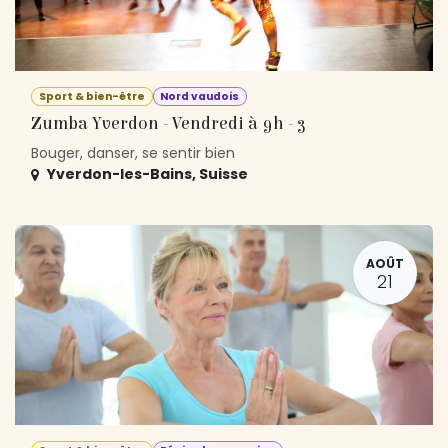
Sport & bien-être
Nord vaudois
Zumba Yverdon - Vendredi à 9h - 3
Bouger, danser, se sentir bien
Yverdon-les-Bains
,
Suisse
AOÛT
21