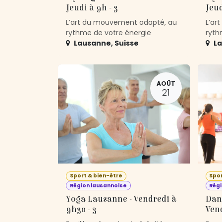
Jeudi à 9h - 3
Jeud
L’art du mouvement adapté, au
L’ar
rythme de votre énergie
ryth
Lausanne
,
Suisse
L
AOÛT
21
Sport & bien-être
Spor
Région lausannoise
Régi
Yoga Lausanne - Vendredi à
Dan
9h30 - 3
Vend