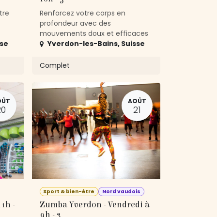
tre
Renforcez votre corps en
profondeur avec des
mouvements doux et efficaces
sse
Yverdon-les-Bains
,
Suisse
Complet
OÛT
AOÛT
20
21
Sport & bien-être
Nord vaudois
1h -
Zumba Yverdon - Vendredi à
9h - 3