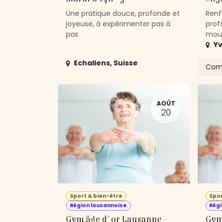
Une pratique douce, profonde et
Renf
joyeuse, à expérimenter pas à
prof
pas
mouv
Yv
Echallens
,
Suisse
Com
AOÛT
20
Sport & bien-être
Spor
Région lausannoise
Régi
Gym âge d'or Lausanne -
Gym