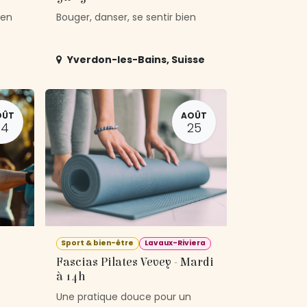
 en
Bouger, danser, se sentir bien
Yverdon-les-Bains
,
Suisse
OÛT
AOÛT
24
25
Sport & bien-être
Lavaux-Riviera
Fascias Pilates Vevey - Mardi
à 14h
Une pratique douce pour un