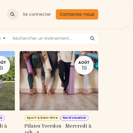
Actualités
Se connecter
Contactez-nous
s
OÛT
AOÛT
19
19
is
Sport & bien-être
Nord vaudois
i à
Pilates Yverdon - Mercredi à
10h - 3