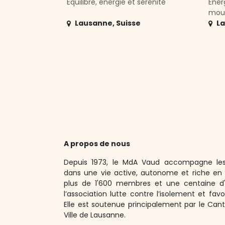
Equilibre, énergie et sérénité
Energ
mou
Lausanne
,
Suisse
L
A propos de nous
Depuis 1973, le MdA Vaud accompagne les
dans une vie active, autonome et riche en 
plus de 1'600 membres et une centaine d'a
l’association lutte contre l’isolement et favor
Elle est soutenue principalement par le Can
Ville de Lausanne.