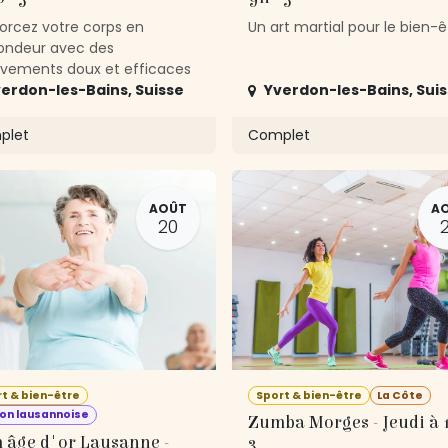
orcez votre corps en
Un art martial pour le bien-ê
ondeur avec des
ements doux et efficaces
erdon-les-Bains
,
Suisse
Yverdon-les-Bains
,
Sui
plet
Complet
AOÛT
A
20
t & bien-être
Sport & bien-être
La Côte
on lausannoise
Zumba Morges - Jeudi à 1
 âge d'or Lausanne -
3