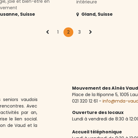
ie, joie et bien-être en
intérieure
vement
ausanne
,
Suisse
Gland
,
Suisse
1
2
3
Mouvement des Aînés Vaud
Place de la Riponne 5, ​1005 L
 seniors vaudois
021 320 12 61 -
info@mda-vau
rencontres. Avec
ctivités par an,
Ouverture des locaux
ise le lien social.
Lundi à vendredi de 8:30 à 12:00
ton de Vaud et la
Accueil téléphonique