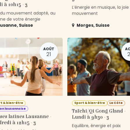
i à 10h15 - 3
L’énergie en musique, la joie
t du mouvement adapté, au
mouvement
me de votre énergie
ausanne
,
Suisse
Morges
,
Suisse
AOÛT
A
21
t & bien-être
Sport & bien-être
La Côte
on lausannoise
Taïchi/Qi Gong Gland -
ses latines Lausanne -
Lundi à 9h30 - 3
redi à 12h15 - 3
Equilibre, énergie et paix