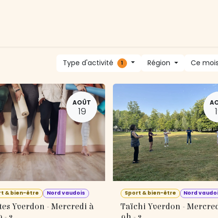
tivités
Devenir membre
Association
Nous soutenir
Type d'activité
Région
Ce moi
1
AOÛT
A
19
t & bien-être
Nord vaudois
Sport & bien-être
Nord vaudo
tes Yverdon - Mercredi à
Taïchi Yverdon - Mercred
 - 3
9h - 3