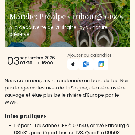
Marche: Préalpes fribourgeoises
À la découverte de la Singine, joyau naturel
préservé
Ajouter au calendrier :
03
septembre 2026
07:30
16:00
Nous commençons la randonnée au bord du Lac Noir
puis longeons les rives de la Singine, dernière rivière
sauvage et élue plus belle rivière d’Europe par le
WWF.
Infos pratiques
Départ : Lausanne CFF à 07h40, arrivé Fribourg à
08h32, puis départ
bus no 123, Quai P à 09h03.