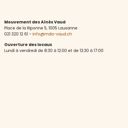
Mouvement des Aînés Vaud
Place de la Riponne 5, ​1005 Lausanne
021 320 12 61 -
info@mda-vaud.ch
Ouverture des locaux
Lundi à vendredi de 8:30 à 12:00 et de 13:30 à 17:00
Accueil téléphonique
Lundi à vendredi de 8:30 à 12:00
A propos de nous
Depuis 1973, le MdA Vaud accompagne les seniors vaudois
dans une vie active, autonome et riche en rencontres.
Avec plus de 1'600 membres et une centaine d'activités
par an, l’association lutte contre l’isolement et favorise le
lien social. Elle est soutenue principalement par le Canton
de Vaud et la Ville de Lausanne.