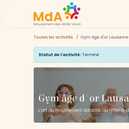
Se rendre au contenu
Page d'accueil
Ac
Toutes les activités
Gym âge d'or Lausanne 
Statut de l'activité:
Terminé
Gym âge d'or Lausan
L’art du mouvement adapté, au rythme d