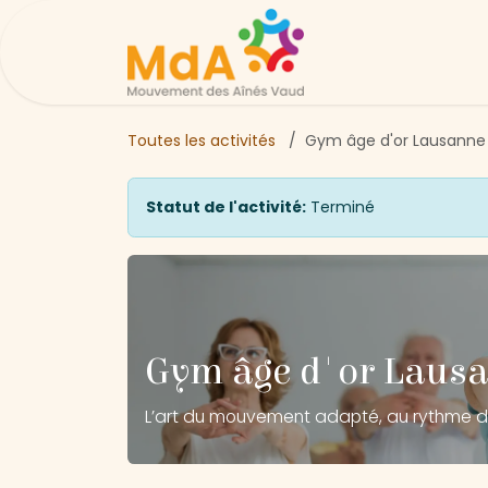
Se rendre au contenu
Page d'accueil
Ac
Toutes les activités
Gym âge d'or Lausanne -
Statut de l'activité:
Terminé
Gym âge d'or Lausan
L’art du mouvement adapté, au rythme d