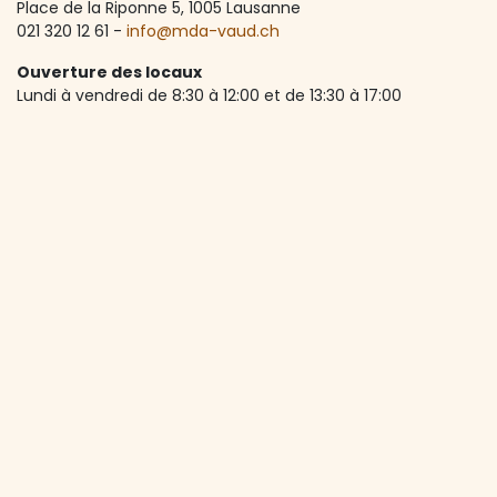
Place de la Riponne 5, ​1005 Lausanne
021 320 12 61 -
info@mda-vaud.ch
Ouverture des locaux
Lundi à vendredi de 8:30 à 12:00 et de 13:30 à 17:00
Accueil téléphonique
Lundi à vendredi de 8:30 à 12:00
A propos de nous
Depuis 1973, le MdA Vaud accompagne les seniors vaudois
dans une vie active, autonome et riche en rencontres.
Avec plus de 1'600 membres et une centaine d'activités
par an, l’association lutte contre l’isolement et favorise le
lien social. Elle est soutenue principalement par le Canton
de Vaud et la Ville de Lausanne.
Le MdA Vaud collecte des données personnelles exclusivement en
vue de l'établissement de la liste de ses membres et des non-
membres participant à ses activités. Il ne communique aucune