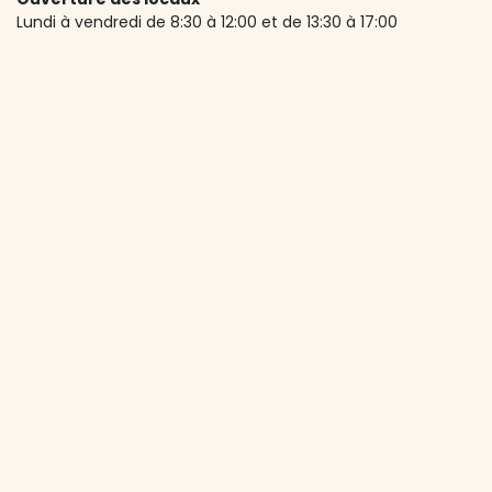
Lundi à vendredi de 8:30 à 12:00 et de 13:30 à 17:00
Accueil téléphonique
Lundi à vendredi de 8:30 à 12:00
A propos de nous
Depuis 1973, le MdA Vaud accompagne les seniors vaudois
dans une vie active, autonome et riche en rencontres.
Avec plus de 1'600 membres et une centaine d'activités
par an, l’association lutte contre l’isolement et favorise le
lien social. Elle est soutenue principalement par le Canton
de Vaud et la Ville de Lausanne.
Le MdA Vaud collecte des données personnelles exclusivement en
vue de l'établissement de la liste de ses membres et des non-
membres participant à ses activités. Il ne communique aucune
donnée personnelle à des tiers. Responsable du traitement : Denise
Mammino
Consultez notre
vidéo expli​cative
pour créer votre