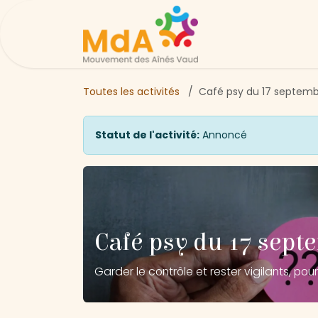
Se rendre au contenu
Page d'accueil
Ac
Toutes les activités
Café psy du 17 septem
Statut de l'activité:
Annoncé
Café psy du 17 sept
Garder le contrôle et rester vigilants, pour