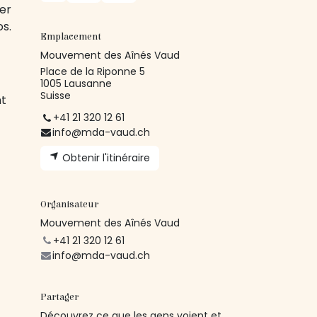
der
os.
Emplacement
Mouvement des Aînés Vaud
Place de la Riponne 5
1005 Lausanne
Suisse
nt
+41 21 320 12 61
info@mda-vaud.ch
Obtenir l'itinéraire
Organisateur
Mouvement des Aînés Vaud
+41 21 320 12 61
info@mda-vaud.ch
Partager
Découvrez ce que les gens voient et