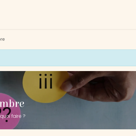
tivités
Devenir membre
Association
Nous soutenir
bre
embre
quoi faire ?