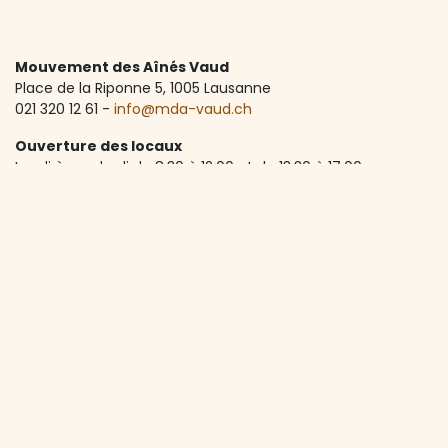
Mouvement des Aînés Vaud
Place de la Riponne 5, ​1005 Lausanne
021 320 12 61 -
info@mda-vaud.ch
Ouverture des locaux
Lundi à vendredi de 8:30 à 12:00 et de 13:30 à 17:00
Accueil téléphonique
Lundi à vendredi de 8:30 à 12:00
A propos de nous
Depuis 1973, le MdA Vaud accompagne les seniors vaudois
dans une vie active, autonome et riche en rencontres.
Avec plus de 1'600 membres et une centaine d'activités
par an, l’association lutte contre l’isolement et favorise le
lien social. Elle est soutenue principalement par le Canton
de Vaud et la Ville de Lausanne.