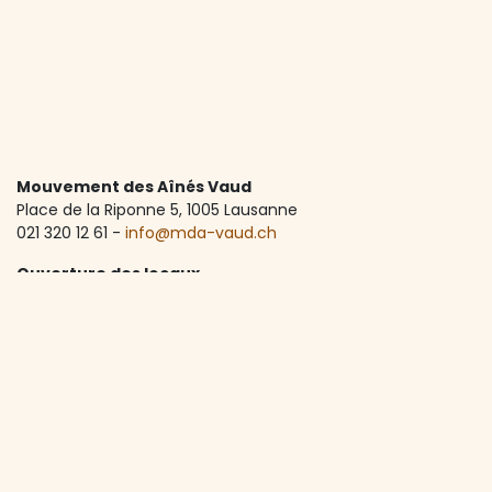
Mouvement des Aînés Vaud
Place de la Riponne 5, ​1005 Lausanne
021 320 12 61 -
info@mda-vaud.ch
Ouverture des locaux
Lundi à vendredi de 8:30 à 12:00 et de 13:30 à 17:00
Accueil téléphonique
Lundi à vendredi de 8:30 à 12:00
A propos de nous
Depuis 1973, le MdA Vaud accompagne les seniors vaudois