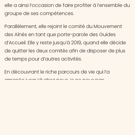
elle a ainsi l’occasion de faire profiter à l’ensemble du
groupe de ses compétences.
Parallèlement, elle rejoint le comité du Mouvement
des Aînés en tant que porte-parole des Guides
d’Accueil. Elle y reste jusqu’à 2019, quand elle décide
de quitter les deux comités afin de disposer de plus
de temps pour d’autres activités.
En découvrant le riche parcours de vie qui l’a
amenée jusqu’à chez nous, je ne peux pas
m’empêcher de lui demander pourquoi elle a
continué de donner de son temps pendant toutes
ces années. Elle me dit : «
Avant, quand je sortais, je
ne connaissais personne. Depuis que je fais partie
des Guides, où que j’aille, il y a toujours quelqu’un
que je connais. La vie associative offre cette